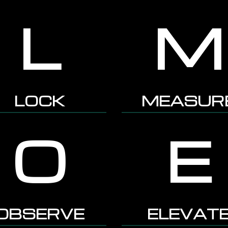
L
M
LOCK
MEASUR
O
E
OBSERVE
ELEVAT