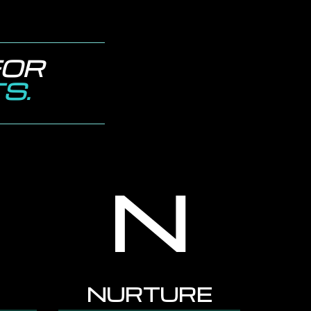
FOR
TS
.
N
NURTURE