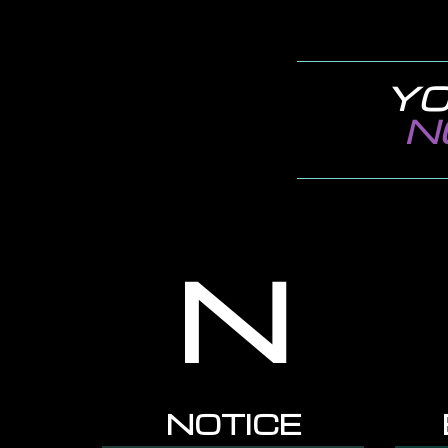
YO
N
N
NOTICE