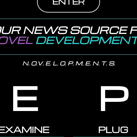
ENTER
UR NEWS SOURCE 
OVEL
DEVELOPMEN
N. O.V. E. L. O. P. M. E. N. T. S.
E
P
EXAMINE
PLUG