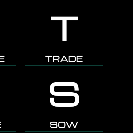
T
E
TRADE
S
E
SOW